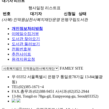
대기자 리스트
행사일정 리스트표
번호
대기자
신청일
상태
(사복) 인덕원삼천사복지재단운영
은평구립도서관
개인정보처리방침
이메일수집거부
도서관 찾아오기
도서관 둘러보기
전화번호부
추천사이트
원격지원요청
FAMILY SITE
우 03352 서울특별시 은평구 통일로78가길 13-84(불광
동)
TEl.(02)385-1671~4
FAX.총무과:(02)388-9451 사서과:(02)352-2944
13-84, Tongil-ro 78ga-gil, Eunpyeong-gu, Seoul(03352)