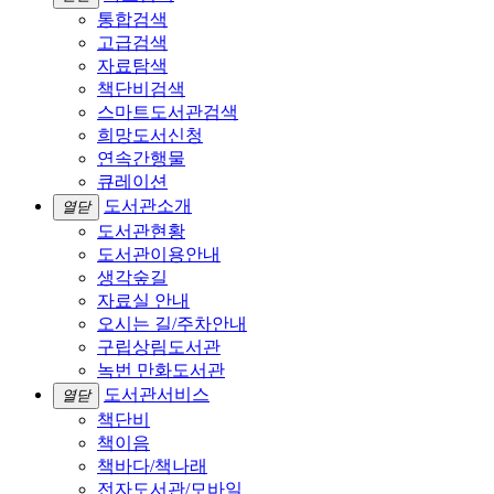
통합검색
고급검색
자료탐색
책단비검색
스마트도서관검색
희망도서신청
연속간행물
큐레이션
도서관소개
열닫
도서관현황
도서관이용안내
생각숲길
자료실 안내
오시는 길/주차안내
구립상림도서관
녹번 만화도서관
도서관서비스
열닫
책단비
책이음
책바다/책나래
전자도서관/모바일