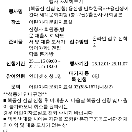
행사 자세히보기
[책동산 전집 신청] 용선생 만화한국사+용선생이
행사명
간다 세계문화여행 (총 27권)/출판사:사회평론
장소
어린이/다문화자료실
신청자 회원증(방
문 대출시 예약도
온라인 접수 선착
준비물
서 및 대출 도서가
접수방법
순
없어야함), 전집
담을 큰가방
25.11.15 09:00 ~
신청기간
행사기간
25.12.01~25.11.07
25.11.25 18:00
대기자 등
참여인원
인터넷 신청 1명
0명
록 신청
문의
어린이/다문화자료실 02)385-1671(내선2)
**책동산 안내규정**
■ 책동산 전집 신청 후 미대출 시 다음달 책동산 신청 및 대출
이 불가하오니 취소를 원하시는
경우 어린이자료실로 전화 주시기 바랍니다.
■ 책동산 대출 시에는 자관을 포함한 은평구공공도서관 전체
의 예약 및 대출 도서가 없는 상
태