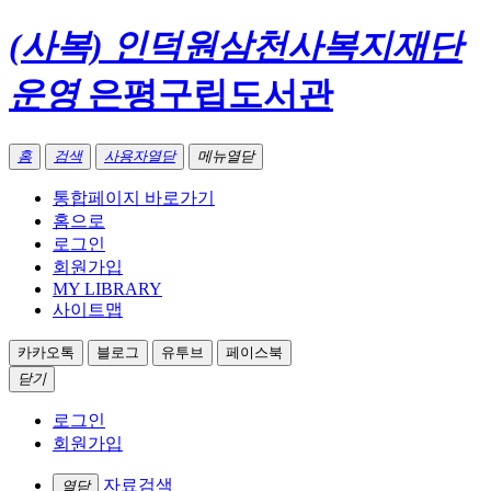
(사복) 인덕원삼천사복지재단
운영
은평구립도서관
홈
검색
사용자열닫
메뉴열닫
통합페이지 바로가기
홈으로
로그인
회원가입
MY LIBRARY
사이트맵
카카오톡
블로그
유투브
페이스북
닫기
로그인
회원가입
자료검색
열닫