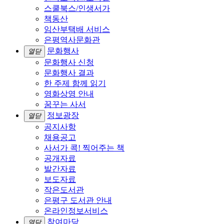
스쿨북스/인생서가
책동산
임산부택배 서비스
은평역사문화관
문화행사
열닫
문화행사 신청
문화행사 결과
한 주제 함께 읽기
영화상영 안내
꿈꾸는 사서
정보광장
열닫
공지사항
채용공고
사서가 콕! 찍어주는 책
공개자료
발간자료
보도자료
작은도서관
은평구 도서관 안내
온라인정보서비스
참여마당
열닫