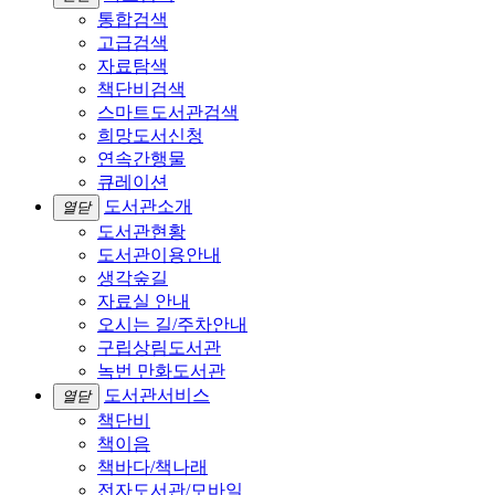
통합검색
고급검색
자료탐색
책단비검색
스마트도서관검색
희망도서신청
연속간행물
큐레이션
도서관소개
열닫
도서관현황
도서관이용안내
생각숲길
자료실 안내
오시는 길/주차안내
구립상림도서관
녹번 만화도서관
도서관서비스
열닫
책단비
책이음
책바다/책나래
전자도서관/모바일