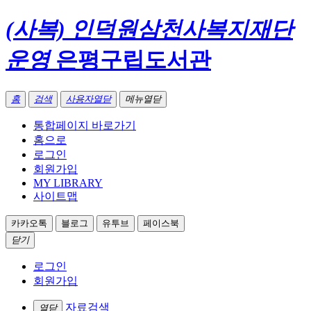
(사복) 인덕원삼천사복지재단
운영
은평구립도서관
홈
검색
사용자열닫
메뉴열닫
통합페이지 바로가기
홈으로
로그인
회원가입
MY LIBRARY
사이트맵
카카오톡
블로그
유투브
페이스북
닫기
로그인
회원가입
자료검색
열닫