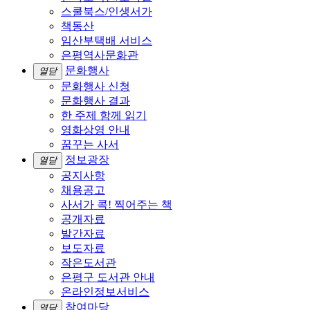
스쿨북스/인생서가
책동산
임산부택배 서비스
은평역사문화관
문화행사
열닫
문화행사 신청
문화행사 결과
한 주제 함께 읽기
영화상영 안내
꿈꾸는 사서
정보광장
열닫
공지사항
채용공고
사서가 콕! 찍어주는 책
공개자료
발간자료
보도자료
작은도서관
은평구 도서관 안내
온라인정보서비스
참여마당
열닫