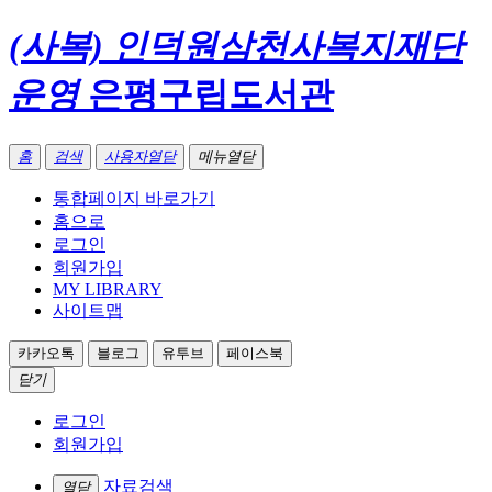
(사복) 인덕원삼천사복지재단
운영
은평구립도서관
홈
검색
사용자열닫
메뉴열닫
통합페이지 바로가기
홈으로
로그인
회원가입
MY LIBRARY
사이트맵
카카오톡
블로그
유투브
페이스북
닫기
로그인
회원가입
자료검색
열닫