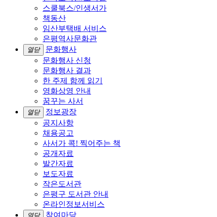
스쿨북스/인생서가
책동산
임산부택배 서비스
은평역사문화관
문화행사
열닫
문화행사 신청
문화행사 결과
한 주제 함께 읽기
영화상영 안내
꿈꾸는 사서
정보광장
열닫
공지사항
채용공고
사서가 콕! 찍어주는 책
공개자료
발간자료
보도자료
작은도서관
은평구 도서관 안내
온라인정보서비스
참여마당
열닫