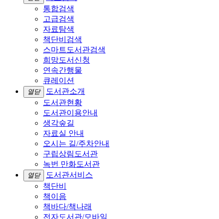
통합검색
고급검색
자료탐색
책단비검색
스마트도서관검색
희망도서신청
연속간행물
큐레이션
도서관소개
열닫
도서관현황
도서관이용안내
생각숲길
자료실 안내
오시는 길/주차안내
구립상림도서관
녹번 만화도서관
도서관서비스
열닫
책단비
책이음
책바다/책나래
전자도서관/모바일