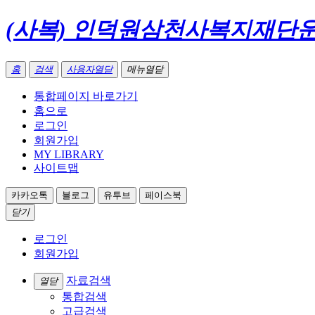
(사복) 인덕원삼천사복지재단
홈
검색
사용자열닫
메뉴열닫
통합페이지 바로가기
홈으로
로그인
회원가입
MY LIBRARY
사이트맵
카카오톡
블로그
유투브
페이스북
닫기
로그인
회원가입
자료검색
열닫
통합검색
고급검색