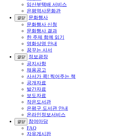
임산부택배 서비스
은평역사문화관
문화행사
열닫
문화행사 신청
문화행사 결과
한 주제 함께 읽기
영화상영 안내
꿈꾸는 사서
정보광장
열닫
공지사항
채용공고
사서가 콕! 찍어주는 책
공개자료
발간자료
보도자료
작은도서관
은평구 도서관 안내
온라인정보서비스
참여마당
열닫
FAQ
자유게시판