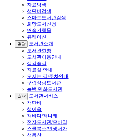
자료탐색
책단비검색
스마트도서관검색
희망도서신청
연속간행물
큐레이션
도서관소개
열닫
도서관현황
도서관이용안내
생각숲길
자료실 안내
오시는 길/주차안내
구립상림도서관
녹번 만화도서관
도서관서비스
열닫
책단비
책이음
책바다/책나래
전자도서관/모바일
스쿨북스/인생서가
책동산