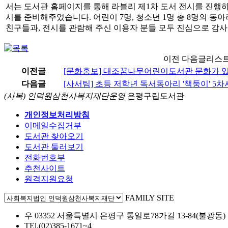
서는 도서관 홈페이지를 통해 라블리 제1차 도서 전시를 진행
시를 준비해주었습니다. 어린이 7명, 청소년 1명 총 8명의 
친구들과, 전시를 관람해 주신 이용자 분들 모두 진심으로 감사
이전 다음글리스
이전글
[문화홍보] 대조꿈나무어린이도서관 문화가 있
다음글
[사서팀] 초등 저학년 독서동아리 '책둥이' 5차
(사복) 인덕원삼천사복지재단운영
은평구립도서관
개인정보처리방침
이메일수집거부
도서관 찾아오기
도서관 둘러보기
전화번호부
추천사이트
원격지원요청
FAMILY SITE
우 03352 서울특별시 은평구 통일로78가길 13-84(불광동)
TEl.(02)385-1671~4