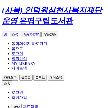
(사복) 인덕원삼천사복지재단
운영
은평구립도서관
홈
검색
사용자열닫
메뉴열닫
통합페이지 바로가기
홈으로
로그인
회원가입
MY LIBRARY
사이트맵
카카오톡
블로그
유투브
페이스북
닫기
로그인
회원가입
자료검색
열닫