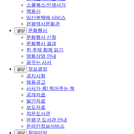
스쿨북스/인생서가
책동산
임산부택배 서비스
은평역사문화관
문화행사
열닫
문화행사 신청
문화행사 결과
한 주제 함께 읽기
영화상영 안내
꿈꾸는 사서
정보광장
열닫
공지사항
채용공고
사서가 콕! 찍어주는 책
공개자료
발간자료
보도자료
작은도서관
은평구 도서관 안내
온라인정보서비스
참여마당
열닫