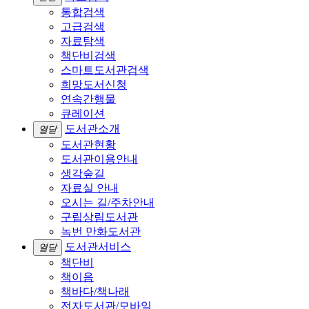
통합검색
고급검색
자료탐색
책단비검색
스마트도서관검색
희망도서신청
연속간행물
큐레이션
도서관소개
열닫
도서관현황
도서관이용안내
생각숲길
자료실 안내
오시는 길/주차안내
구립상림도서관
녹번 만화도서관
도서관서비스
열닫
책단비
책이음
책바다/책나래
전자도서관/모바일