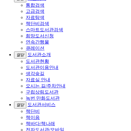
통합검색
고급검색
자료탐색
책단비검색
스마트도서관검색
희망도서신청
연속간행물
큐레이션
도서관소개
열닫
도서관현황
도서관이용안내
생각숲길
자료실 안내
오시는 길/주차안내
구립상림도서관
녹번 만화도서관
도서관서비스
열닫
책단비
책이음
책바다/책나래
전자도서관/모바일