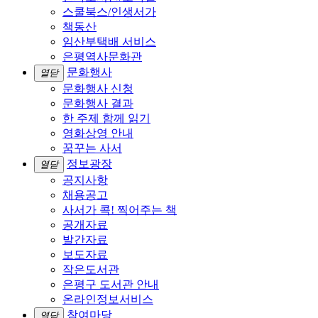
스쿨북스/인생서가
책동산
임산부택배 서비스
은평역사문화관
문화행사
열닫
문화행사 신청
문화행사 결과
한 주제 함께 읽기
영화상영 안내
꿈꾸는 사서
정보광장
열닫
공지사항
채용공고
사서가 콕! 찍어주는 책
공개자료
발간자료
보도자료
작은도서관
은평구 도서관 안내
온라인정보서비스
참여마당
열닫