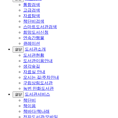
통합검색
고급검색
자료탐색
책단비검색
스마트도서관검색
희망도서신청
연속간행물
큐레이션
도서관소개
열닫
도서관현황
도서관이용안내
생각숲길
자료실 안내
오시는 길/주차안내
구립상림도서관
녹번 만화도서관
도서관서비스
열닫
책단비
책이음
책바다/책나래
전자도서관/모바일