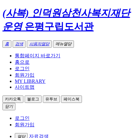
(사복) 인덕원삼천사복지재단
운영
은평구립도서관
홈
검색
사용자열닫
메뉴열닫
통합페이지 바로가기
홈으로
로그인
회원가입
MY LIBRARY
사이트맵
카카오톡
블로그
유투브
페이스북
닫기
로그인
회원가입
자료검색
열닫