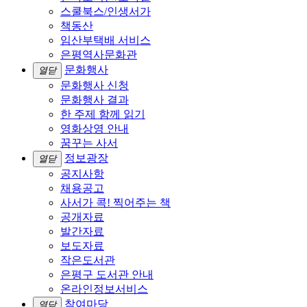
스쿨북스/인생서가
책동산
임산부택배 서비스
은평역사문화관
문화행사
열닫
문화행사 신청
문화행사 결과
한 주제 함께 읽기
영화상영 안내
꿈꾸는 사서
정보광장
열닫
공지사항
채용공고
사서가 콕! 찍어주는 책
공개자료
발간자료
보도자료
작은도서관
은평구 도서관 안내
온라인정보서비스
참여마당
열닫