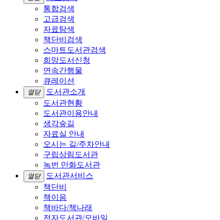
통합검색
고급검색
자료탐색
책단비검색
스마트도서관검색
희망도서신청
연속간행물
큐레이션
도서관소개
열닫
도서관현황
도서관이용안내
생각숲길
자료실 안내
오시는 길/주차안내
구립상림도서관
녹번 만화도서관
도서관서비스
열닫
책단비
책이음
책바다/책나래
전자도서관/모바일