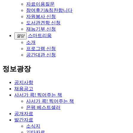
자료이용질문
참여후기&칭찬합니다
자원봉사 신청
도서관견학 신청
재능기부 신청
스마트리움
열닫
소개
프로그램 신청
공간대관 신청
정보광장
공지사항
채용공고
사서가 콕! 찍어주는 책
사서가 콕! 찍어주는 책
은평 베스트셀러
공개자료
발간자료
소식지
기타자료