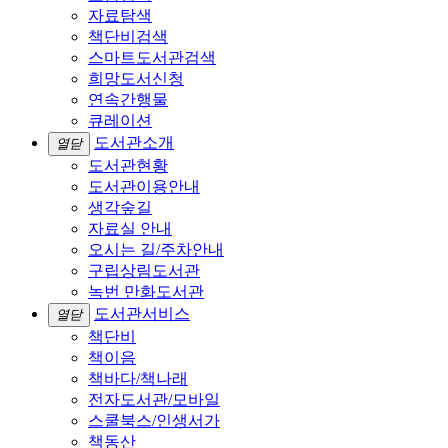
자료탐색
책단비검색
스마트도서관검색
희망도서신청
연속간행물
큐레이션
도서관소개
열닫
도서관현황
도서관이용안내
생각숲길
자료실 안내
오시는 길/주차안내
구립상림도서관
녹번 만화도서관
도서관서비스
열닫
책단비
책이음
책바다/책나래
전자도서관/모바일
스쿨북스/인생서가
책동산