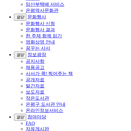
임산부택배 서비스
은평역사문화관
문화행사
열닫
문화행사 신청
문화행사 결과
한 주제 함께 읽기
영화상영 안내
꿈꾸는 사서
정보광장
열닫
공지사항
채용공고
사서가 콕! 찍어주는 책
공개자료
발간자료
보도자료
작은도서관
은평구 도서관 안내
온라인정보서비스
참여마당
열닫
FAQ
자유게시판