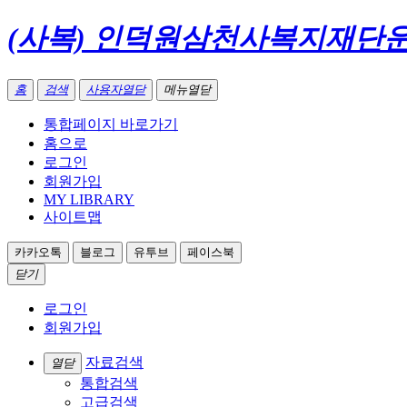
(사복) 인덕원삼천사복지재단
홈
검색
사용자열닫
메뉴열닫
통합페이지 바로가기
홈으로
로그인
회원가입
MY LIBRARY
사이트맵
카카오톡
블로그
유투브
페이스북
닫기
로그인
회원가입
자료검색
열닫
통합검색
고급검색