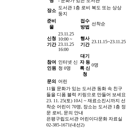
명
- 문화가 있는 도서관
도서관 1층 로비 복도 또는 상상
장소
둥지
준비
접수
선착순
물
방법
23.11.25
신청
행사
10:00 ~
23.11.15~23.11.25
23.11.25
기간
기간
16:00
대기
참여
인터넷 신
자 등
0명
인원
청 0명
록 신
청
문의
어린
11월 문화가 있는 도서관 동화 속 친구
들을 디폼 블럭 키링으로 만들어 보세요
23. 11. 25(토) 10시 ~ 재료소진시까지 선
착순 어린이 70명, 장소는 도서관 1층 정
문 로비, 문의 안내
은평구립도서관 어린이다문화 자료실
02-385-1671(내선2)