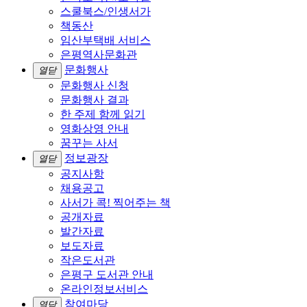
스쿨북스/인생서가
책동산
임산부택배 서비스
은평역사문화관
문화행사
열닫
문화행사 신청
문화행사 결과
한 주제 함께 읽기
영화상영 안내
꿈꾸는 사서
정보광장
열닫
공지사항
채용공고
사서가 콕! 찍어주는 책
공개자료
발간자료
보도자료
작은도서관
은평구 도서관 안내
온라인정보서비스
참여마당
열닫