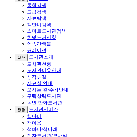
통합검색
고급검색
자료탐색
책단비검색
스마트도서관검색
희망도서신청
연속간행물
큐레이션
도서관소개
열닫
도서관현황
도서관이용안내
생각숲길
자료실 안내
오시는 길/주차안내
구립상림도서관
녹번 만화도서관
도서관서비스
열닫
책단비
책이음
책바다/책나래
전자도서관/모바일