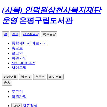
(사복) 인덕원삼천사복지재단
운영
은평구립도서관
홈
검색
사용자열닫
메뉴열닫
통합페이지 바로가기
홈으로
로그인
회원가입
MY LIBRARY
사이트맵
카카오톡
블로그
유투브
페이스북
닫기
로그인
회원가입
자료검색
열닫