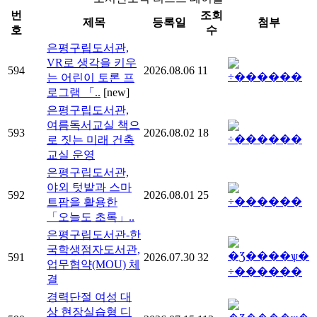
번
조회
제목
등록일
첨부
호
수
은평구립도서관,
VR로 생각을 키우
594
2026.08.06
11
는 어린이 토론 프
로그램 「..
[new]
은평구립도서관,
여름독서교실 책으
593
2026.08.02
18
로 짓는 미래 건축
교실 운영
은평구립도서관,
야외 텃밭과 스마
592
2026.08.01
25
트팜을 활용한
「오늘도 초록」..
은평구립도서관-한
국학생점자도서관,
591
2026.07.30
32
업무협약(MOU) 체
결
경력단절 여성 대
상 현장실습형 디