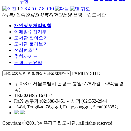
구현
1
2
3
4
5
6
7
8
9
10
(사복) 인덕원삼천사복지재단운영
은평구립도서관
개인정보처리방침
이메일수집거부
도서관 찾아오기
도서관 둘러보기
전화번호부
추천사이트
원격지원요청
FAMILY SITE
우 03352 서울특별시 은평구 통일로78가길 13-84(불광
동)
TEl.(02)385-1671~4
FAX.총무과:(02)388-9451 사서과:(02)352-2944
13-84, Tongil-ro 78ga-gil, Eunpyeong-gu, Seoul(03352)
Copyright ⓒ2001 by 은평구립도서관, All rights reserved.