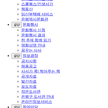
스쿨북스/인생서가
책동산
임산부택배 서비스
은평역사문화관
문화행사
열닫
문화행사 신청
문화행사 결과
한 주제 함께 읽기
영화상영 안내
꿈꾸는 사서
정보광장
열닫
공지사항
채용공고
사서가 콕! 찍어주는 책
공개자료
발간자료
보도자료
작은도서관
은평구 도서관 안내
온라인정보서비스
참여마당
열닫