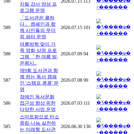
590
2026.07.15
113
지털 강사 양성 프
로그램 운영
「도서관은 쿨하
다」 캠페인과 함
589
2026.07.15
101
께 시민들의 무더
위 쉼터 운영
여름방학 맞이 가
족 영화 상영 프로
588
2026.07.09
94
그램 「한 여름 밤,
은평시..
제9회 도서관과 함
께 하는 독서 캠페
587
2026.07.08
90
인 '스탬프 콩콩' 운
영
장애인 독서문화
586
접근성 향상 위한
2026.07.03
111
다양한 사업 운영
스마트팜으로 탄소
중립·나눔 실천하
585
2026.06.30
136
는 미래형 도서관