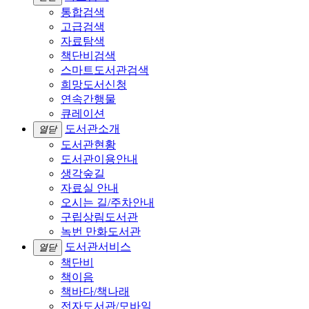
통합검색
고급검색
자료탐색
책단비검색
스마트도서관검색
희망도서신청
연속간행물
큐레이션
도서관소개
열닫
도서관현황
도서관이용안내
생각숲길
자료실 안내
오시는 길/주차안내
구립상림도서관
녹번 만화도서관
도서관서비스
열닫
책단비
책이음
책바다/책나래
전자도서관/모바일