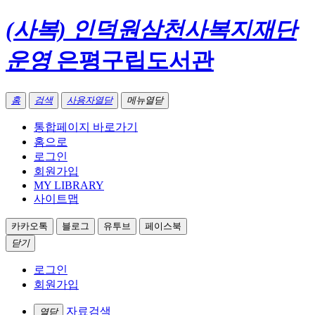
(사복) 인덕원삼천사복지재단
운영
은평구립도서관
홈
검색
사용자열닫
메뉴열닫
통합페이지 바로가기
홈으로
로그인
회원가입
MY LIBRARY
사이트맵
카카오톡
블로그
유투브
페이스북
닫기
로그인
회원가입
자료검색
열닫