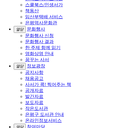
스쿨북스/인생서가
책동산
임산부택배 서비스
은평역사문화관
문화행사
열닫
문화행사 신청
문화행사 결과
한 주제 함께 읽기
영화상영 안내
꿈꾸는 사서
정보광장
열닫
공지사항
채용공고
사서가 콕! 찍어주는 책
공개자료
발간자료
보도자료
작은도서관
은평구 도서관 안내
온라인정보서비스
참여마당
열닫