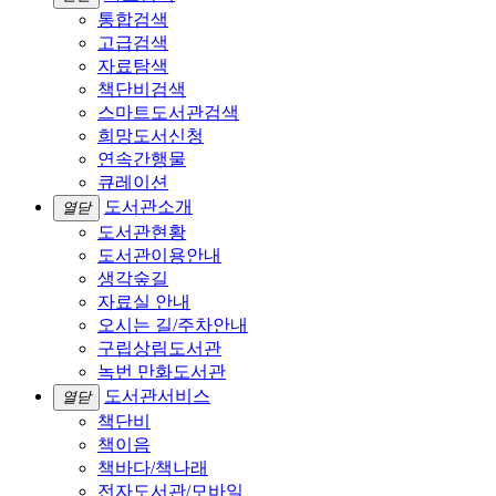
통합검색
고급검색
자료탐색
책단비검색
스마트도서관검색
희망도서신청
연속간행물
큐레이션
도서관소개
열닫
도서관현황
도서관이용안내
생각숲길
자료실 안내
오시는 길/주차안내
구립상림도서관
녹번 만화도서관
도서관서비스
열닫
책단비
책이음
책바다/책나래
전자도서관/모바일