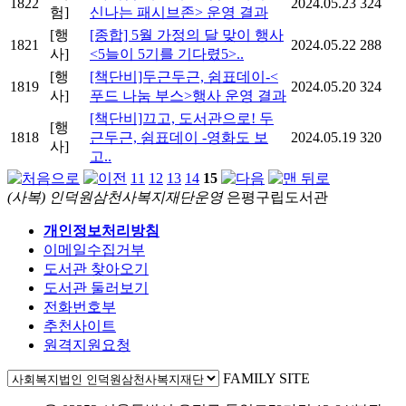
1822
2024.05.23
324
험]
신나는 패시브존> 운영 결과
[행
[종합] 5월 가정의 달 맞이 행사
1821
2024.05.22
288
사]
<5늘이 5기를 기다렸5>..
[행
[책단비]두근두근, 쉼표데이-<
1819
2024.05.20
324
사]
푸드 나눔 부스>행사 운영 결과
[책단비]끄고, 도서관으로! 두
[행
1818
근두근, 쉼표데이 -영화도 보
2024.05.19
320
사]
고..
11
12
13
14
15
(사복) 인덕원삼천사복지재단운영
은평구립도서관
개인정보처리방침
이메일수집거부
도서관 찾아오기
도서관 둘러보기
전화번호부
추천사이트
원격지원요청
FAMILY SITE