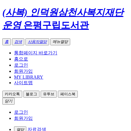
(사복) 인덕원삼천사복지재단
운영
은평구립도서관
홈
검색
사용자열닫
메뉴열닫
통합페이지 바로가기
홈으로
로그인
회원가입
MY LIBRARY
사이트맵
카카오톡
블로그
유투브
페이스북
닫기
로그인
회원가입
자료검색
열닫