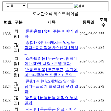
도서관소식 리스트 테이블
조회
번호
구분
제목
등록일
수
[체
[문화홍보] 숲이 주는 이야기 결
1836
2024.06.09
355
험]
과
[종합] <어반스케쳐스 일상을
[강
1835
2024.06.07
284
담다> 디지털어반스케치 1회차
연]
..
[체
[스마트리움] 두근두근, 쉼표데
1833
2024.06.02
349
험]
이! <3D펜 체험> 운영 결과
[체
[스마트리움] 두근두근, 쉼표데
1832
2024.06.02
336
험]
이! <디폼블럭 만들기> 운영 ..
[종합] <어반스케쳐스 일상을
[강
1824
담다> 글쓰기 프로그램 운영 결
2024.05.30
279
연]
과
[공
[어린이] 버블버블 매직쇼 행사
1823
2024.05.28
348
연]
결과
[체
[사서팀] 두근두근 쉼표데이 <