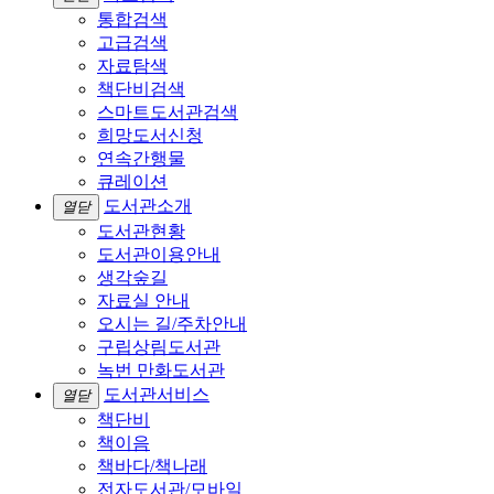
통합검색
고급검색
자료탐색
책단비검색
스마트도서관검색
희망도서신청
연속간행물
큐레이션
도서관소개
열닫
도서관현황
도서관이용안내
생각숲길
자료실 안내
오시는 길/주차안내
구립상림도서관
녹번 만화도서관
도서관서비스
열닫
책단비
책이음
책바다/책나래
전자도서관/모바일