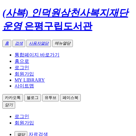
(사복) 인덕원삼천사복지재단
운영
은평구립도서관
홈
검색
사용자열닫
메뉴열닫
통합페이지 바로가기
홈으로
로그인
회원가입
MY LIBRARY
사이트맵
카카오톡
블로그
유투브
페이스북
닫기
로그인
회원가입
자료검색
열닫