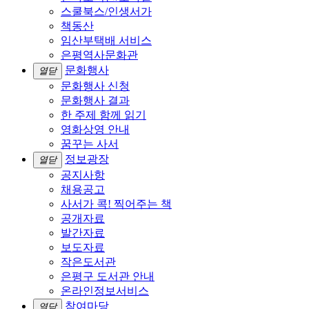
스쿨북스/인생서가
책동산
임산부택배 서비스
은평역사문화관
문화행사
열닫
문화행사 신청
문화행사 결과
한 주제 함께 읽기
영화상영 안내
꿈꾸는 사서
정보광장
열닫
공지사항
채용공고
사서가 콕! 찍어주는 책
공개자료
발간자료
보도자료
작은도서관
은평구 도서관 안내
온라인정보서비스
참여마당
열닫