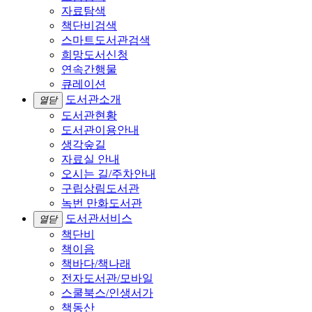
자료탐색
책단비검색
스마트도서관검색
희망도서신청
연속간행물
큐레이션
도서관소개
열닫
도서관현황
도서관이용안내
생각숲길
자료실 안내
오시는 길/주차안내
구립상림도서관
녹번 만화도서관
도서관서비스
열닫
책단비
책이음
책바다/책나래
전자도서관/모바일
스쿨북스/인생서가
책동산