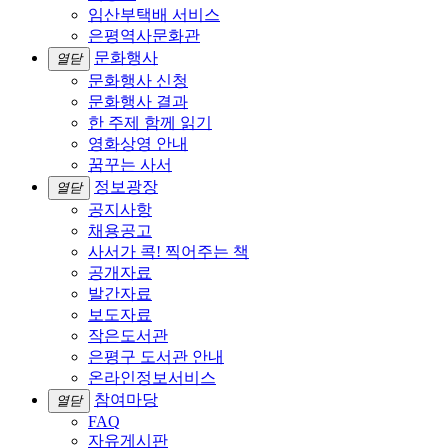
임산부택배 서비스
은평역사문화관
문화행사
열닫
문화행사 신청
문화행사 결과
한 주제 함께 읽기
영화상영 안내
꿈꾸는 사서
정보광장
열닫
공지사항
채용공고
사서가 콕! 찍어주는 책
공개자료
발간자료
보도자료
작은도서관
은평구 도서관 안내
온라인정보서비스
참여마당
열닫
FAQ
자유게시판