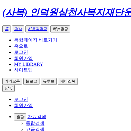
(사복) 인덕원삼천사복지재단
홈
검색
사용자열닫
메뉴열닫
통합페이지 바로가기
홈으로
로그인
회원가입
MY LIBRARY
사이트맵
카카오톡
블로그
유투브
페이스북
닫기
로그인
회원가입
자료검색
열닫
통합검색
고급검색