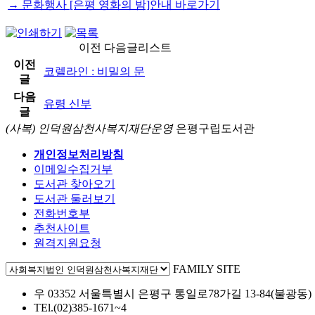
→ 문화행사 [은평 영화의 밤]안내 바로가기
이전 다음글리스트
이전
코렐라인 : 비밀의 문
글
다음
유령 신부
글
(사복) 인덕원삼천사복지재단운영
은평구립도서관
개인정보처리방침
이메일수집거부
도서관 찾아오기
도서관 둘러보기
전화번호부
추천사이트
원격지원요청
FAMILY SITE
우 03352 서울특별시 은평구 통일로78가길 13-84(불광동)
TEl.(02)385-1671~4