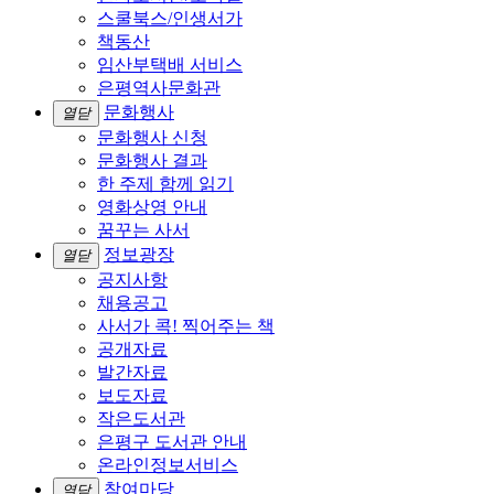
스쿨북스/인생서가
책동산
임산부택배 서비스
은평역사문화관
문화행사
열닫
문화행사 신청
문화행사 결과
한 주제 함께 읽기
영화상영 안내
꿈꾸는 사서
정보광장
열닫
공지사항
채용공고
사서가 콕! 찍어주는 책
공개자료
발간자료
보도자료
작은도서관
은평구 도서관 안내
온라인정보서비스
참여마당
열닫