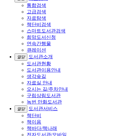
통합검색
고급검색
자료탐색
책단비검색
스마트도서관검색
희망도서신청
연속간행물
큐레이션
도서관소개
열닫
도서관현황
도서관이용안내
생각숲길
자료실 안내
오시는 길/주차안내
구립상림도서관
녹번 만화도서관
도서관서비스
열닫
책단비
책이음
책바다/책나래
전자도서관/모바일