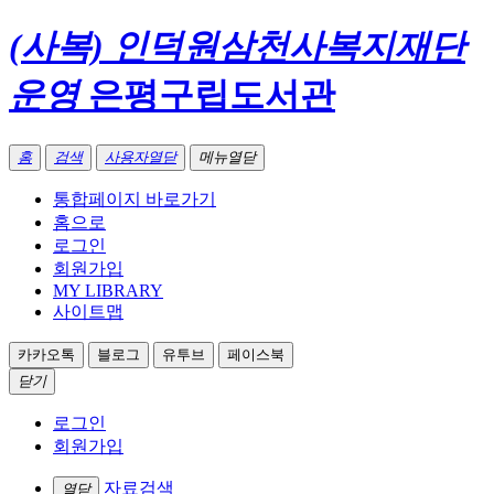
(사복) 인덕원삼천사복지재단
운영
은평구립도서관
홈
검색
사용자열닫
메뉴열닫
통합페이지 바로가기
홈으로
로그인
회원가입
MY LIBRARY
사이트맵
카카오톡
블로그
유투브
페이스북
닫기
로그인
회원가입
자료검색
열닫