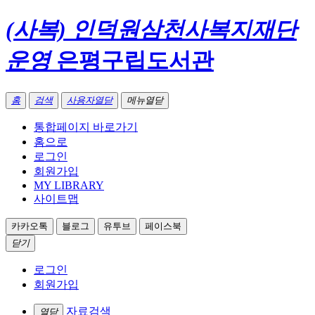
(사복) 인덕원삼천사복지재단
운영
은평구립도서관
홈
검색
사용자열닫
메뉴열닫
통합페이지 바로가기
홈으로
로그인
회원가입
MY LIBRARY
사이트맵
카카오톡
블로그
유투브
페이스북
닫기
로그인
회원가입
자료검색
열닫