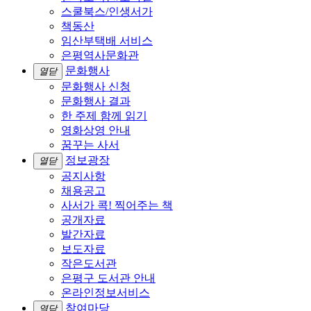
스쿨북스/인생서가
책동산
임산부택배 서비스
은평역사문화관
문화행사
열닫
문화행사 신청
문화행사 결과
한 주제 함께 읽기
영화상영 안내
꿈꾸는 사서
정보광장
열닫
공지사항
채용공고
사서가 콕! 찍어주는 책
공개자료
발간자료
보도자료
작은도서관
은평구 도서관 안내
온라인정보서비스
참여마당
열닫