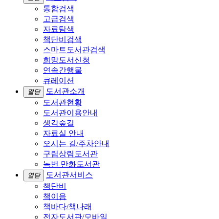
통합검색
고급검색
자료탐색
책단비검색
스마트도서관검색
희망도서신청
연속간행물
큐레이션
도서관소개
열닫
도서관현황
도서관이용안내
생각숲길
자료실 안내
오시는 길/주차안내
구립상림도서관
녹번 만화도서관
도서관서비스
열닫
책단비
책이음
책바다/책나래
전자도서관/모바일