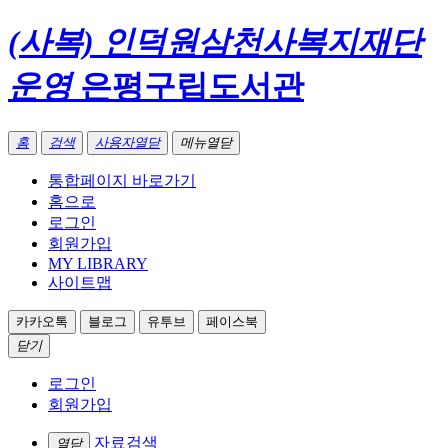
(사복) 인덕원삼천사복지재단
운영
은평구립도서관
홈
검색
사용자열닫
메뉴열닫
통합페이지 바로가기
홈으로
로그인
회원가입
MY LIBRARY
사이트맵
카카오톡
블로그
유투브
페이스북
닫기
로그인
회원가입
자료검색
열닫