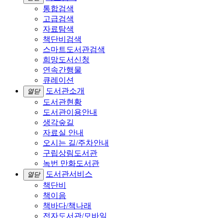
통합검색
고급검색
자료탐색
책단비검색
스마트도서관검색
희망도서신청
연속간행물
큐레이션
도서관소개
열닫
도서관현황
도서관이용안내
생각숲길
자료실 안내
오시는 길/주차안내
구립상림도서관
녹번 만화도서관
도서관서비스
열닫
책단비
책이음
책바다/책나래
전자도서관/모바일