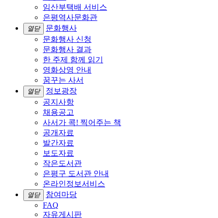
임산부택배 서비스
은평역사문화관
문화행사
열닫
문화행사 신청
문화행사 결과
한 주제 함께 읽기
영화상영 안내
꿈꾸는 사서
정보광장
열닫
공지사항
채용공고
사서가 콕! 찍어주는 책
공개자료
발간자료
보도자료
작은도서관
은평구 도서관 안내
온라인정보서비스
참여마당
열닫
FAQ
자유게시판