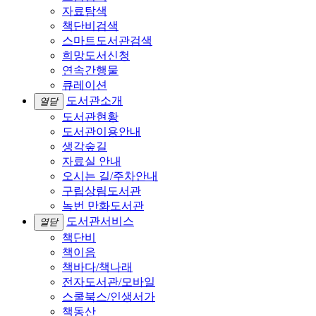
자료탐색
책단비검색
스마트도서관검색
희망도서신청
연속간행물
큐레이션
도서관소개
열닫
도서관현황
도서관이용안내
생각숲길
자료실 안내
오시는 길/주차안내
구립상림도서관
녹번 만화도서관
도서관서비스
열닫
책단비
책이음
책바다/책나래
전자도서관/모바일
스쿨북스/인생서가
책동산