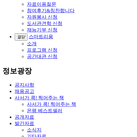
자료이용질문
참여후기&칭찬합니다
자원봉사 신청
도서관견학 신청
재능기부 신청
스마트리움
열닫
소개
프로그램 신청
공간대관 신청
정보광장
공지사항
채용공고
사서가 콕! 찍어주는 책
사서가 콕! 찍어주는 책
은평 베스트셀러
공개자료
발간자료
소식지
기타자료