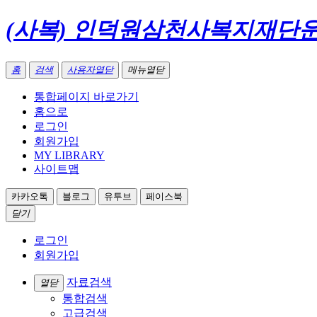
(사복) 인덕원삼천사복지재단
홈
검색
사용자열닫
메뉴열닫
통합페이지 바로가기
홈으로
로그인
회원가입
MY LIBRARY
사이트맵
카카오톡
블로그
유투브
페이스북
닫기
로그인
회원가입
자료검색
열닫
통합검색
고급검색