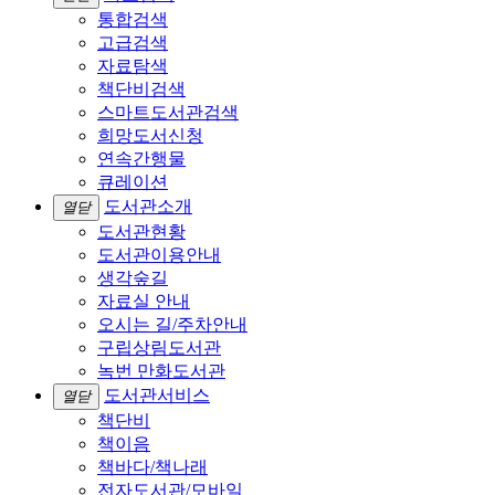
통합검색
고급검색
자료탐색
책단비검색
스마트도서관검색
희망도서신청
연속간행물
큐레이션
도서관소개
열닫
도서관현황
도서관이용안내
생각숲길
자료실 안내
오시는 길/주차안내
구립상림도서관
녹번 만화도서관
도서관서비스
열닫
책단비
책이음
책바다/책나래
전자도서관/모바일