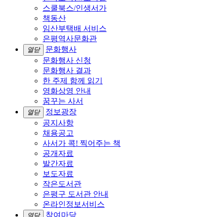
스쿨북스/인생서가
책동산
임산부택배 서비스
은평역사문화관
문화행사
열닫
문화행사 신청
문화행사 결과
한 주제 함께 읽기
영화상영 안내
꿈꾸는 사서
정보광장
열닫
공지사항
채용공고
사서가 콕! 찍어주는 책
공개자료
발간자료
보도자료
작은도서관
은평구 도서관 안내
온라인정보서비스
참여마당
열닫