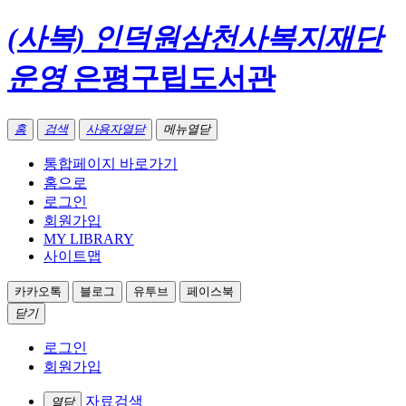
(사복) 인덕원삼천사복지재단
운영
은평구립도서관
홈
검색
사용자열닫
메뉴열닫
통합페이지 바로가기
홈으로
로그인
회원가입
MY LIBRARY
사이트맵
카카오톡
블로그
유투브
페이스북
닫기
로그인
회원가입
자료검색
열닫