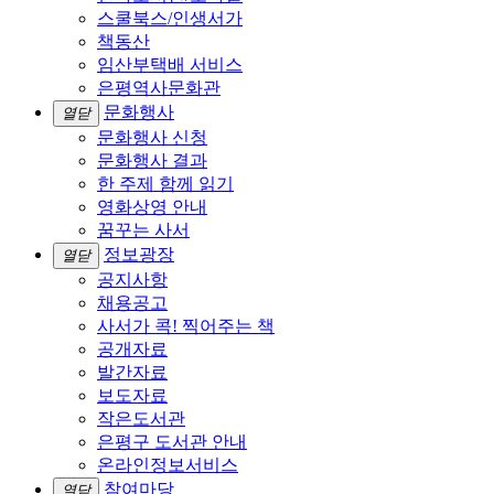
스쿨북스/인생서가
책동산
임산부택배 서비스
은평역사문화관
문화행사
열닫
문화행사 신청
문화행사 결과
한 주제 함께 읽기
영화상영 안내
꿈꾸는 사서
정보광장
열닫
공지사항
채용공고
사서가 콕! 찍어주는 책
공개자료
발간자료
보도자료
작은도서관
은평구 도서관 안내
온라인정보서비스
참여마당
열닫