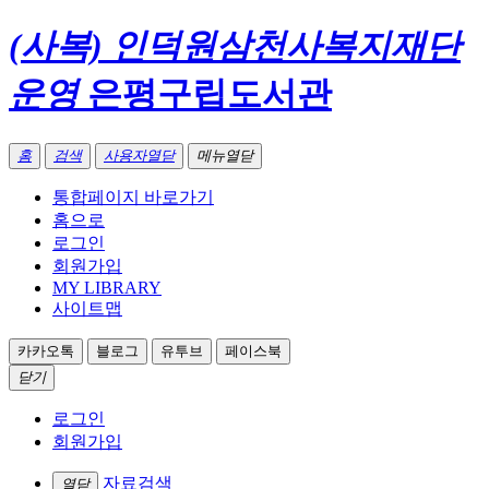
(사복) 인덕원삼천사복지재단
운영
은평구립도서관
홈
검색
사용자열닫
메뉴열닫
통합페이지 바로가기
홈으로
로그인
회원가입
MY LIBRARY
사이트맵
카카오톡
블로그
유투브
페이스북
닫기
로그인
회원가입
자료검색
열닫