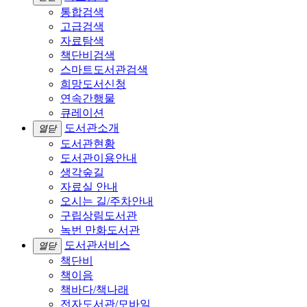
통합검색
고급검색
자료탐색
책단비검색
스마트도서관검색
희망도서신청
연속간행물
큐레이션
도서관소개
열닫
도서관현황
도서관이용안내
생각숲길
자료실 안내
오시는 길/주차안내
구립상림도서관
녹번 만화도서관
도서관서비스
열닫
책단비
책이음
책바다/책나래
전자도서관/모바일