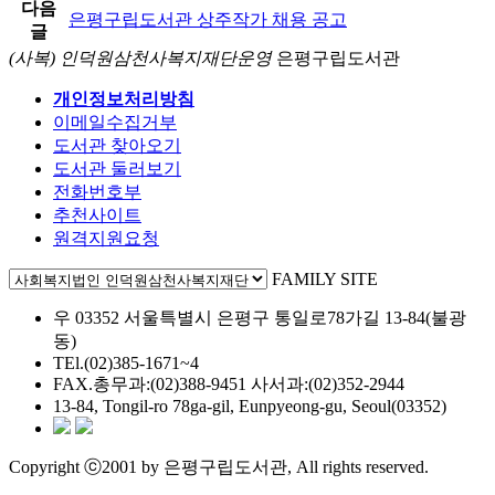
다음
은평구립도서관 상주작가 채용 공고
글
(사복) 인덕원삼천사복지재단운영
은평구립도서관
개인정보처리방침
이메일수집거부
도서관 찾아오기
도서관 둘러보기
전화번호부
추천사이트
원격지원요청
FAMILY SITE
우 03352 서울특별시 은평구 통일로78가길 13-84(불광
동)
TEl.(02)385-1671~4
FAX.총무과:(02)388-9451 사서과:(02)352-2944
13-84, Tongil-ro 78ga-gil, Eunpyeong-gu, Seoul(03352)
Copyright ⓒ2001 by 은평구립도서관, All rights reserved.