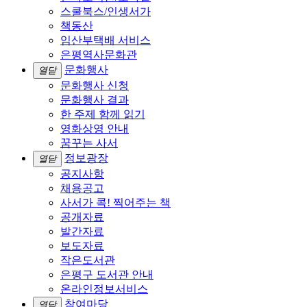
스쿨북스/인생서가
책동산
임산부택배 서비스
은평역사문화관
문화행사
열닫
문화행사 신청
문화행사 결과
한 주제 함께 읽기
영화상영 안내
꿈꾸는 사서
정보광장
열닫
공지사항
채용공고
사서가 콕! 찍어주는 책
공개자료
발간자료
보도자료
작은도서관
은평구 도서관 안내
온라인정보서비스
참여마당
열닫