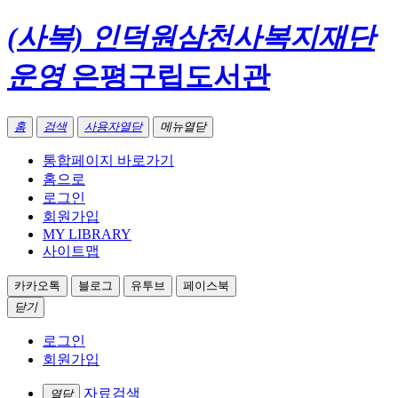
(사복) 인덕원삼천사복지재단
운영
은평구립도서관
홈
검색
사용자열닫
메뉴열닫
통합페이지 바로가기
홈으로
로그인
회원가입
MY LIBRARY
사이트맵
카카오톡
블로그
유투브
페이스북
닫기
로그인
회원가입
자료검색
열닫