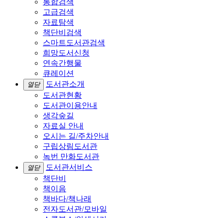
통합검색
고급검색
자료탐색
책단비검색
스마트도서관검색
희망도서신청
연속간행물
큐레이션
도서관소개
열닫
도서관현황
도서관이용안내
생각숲길
자료실 안내
오시는 길/주차안내
구립상림도서관
녹번 만화도서관
도서관서비스
열닫
책단비
책이음
책바다/책나래
전자도서관/모바일