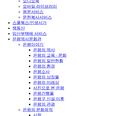
오디오북
모바일 라이브러리
원문서비스
문헌복사서비스
스쿨북스/인생서가
책동산
임산부택배 서비스
은평역사문화관
은평이야기
은평의 역사
은평의 교육 · 문화
은평의 일반현황
은평의 환경
은평소사
은평의 상징물
은평의 미래상
사진으로 본 은평
은평간행물
은평구 신설 이후
은평의 관광
은평의 문화유적
사찰