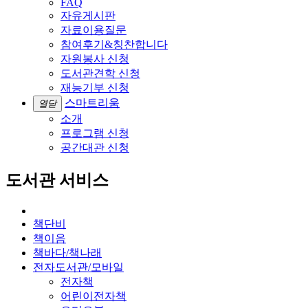
FAQ
자유게시판
자료이용질문
참여후기&칭찬합니다
자원봉사 신청
도서관견학 신청
재능기부 신청
스마트리움
열닫
소개
프로그램 신청
공간대관 신청
도서관 서비스
책단비
책이음
책바다/책나래
전자도서관/모바일
전자책
어린이전자책