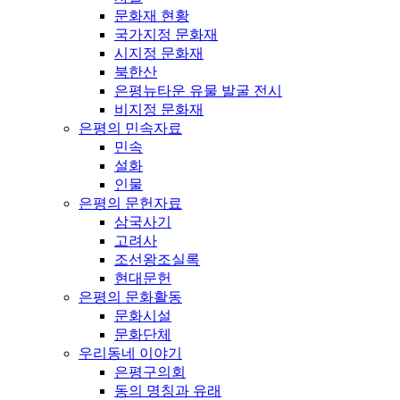
문화재 현황
국가지정 문화재
시지정 문화재
북한산
은평뉴타운 유물 발굴 전시
비지정 문화재
은평의 민속자료
민속
설화
인물
은평의 문헌자료
삼국사기
고려사
조선왕조실록
현대문헌
은평의 문화활동
문화시설
문화단체
우리동네 이야기
은평구의회
동의 명칭과 유래