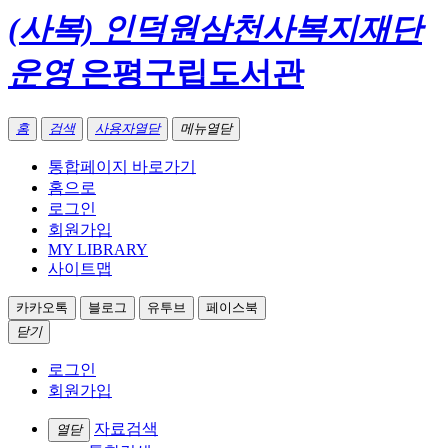
(사복) 인덕원삼천사복지재단
운영
은평구립도서관
홈
검색
사용자열닫
메뉴열닫
통합페이지 바로가기
홈으로
로그인
회원가입
MY LIBRARY
사이트맵
카카오톡
블로그
유투브
페이스북
닫기
로그인
회원가입
자료검색
열닫