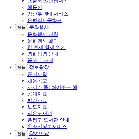
스쿨북스/인생서가
책동산
임산부택배 서비스
은평역사문화관
문화행사
열닫
문화행사 신청
문화행사 결과
한 주제 함께 읽기
영화상영 안내
꿈꾸는 사서
정보광장
열닫
공지사항
채용공고
사서가 콕! 찍어주는 책
공개자료
발간자료
보도자료
작은도서관
은평구 도서관 안내
온라인정보서비스
참여마당
열닫