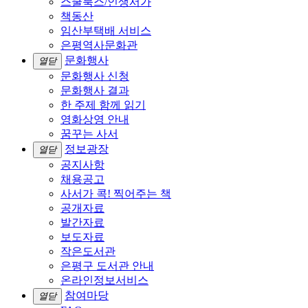
스쿨북스/인생서가
책동산
임산부택배 서비스
은평역사문화관
문화행사
열닫
문화행사 신청
문화행사 결과
한 주제 함께 읽기
영화상영 안내
꿈꾸는 사서
정보광장
열닫
공지사항
채용공고
사서가 콕! 찍어주는 책
공개자료
발간자료
보도자료
작은도서관
은평구 도서관 안내
온라인정보서비스
참여마당
열닫