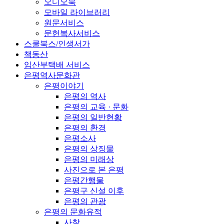
오디오북
모바일 라이브러리
원문서비스
문헌복사서비스
스쿨북스/인생서가
책동산
임산부택배 서비스
은평역사문화관
은평이야기
은평의 역사
은평의 교육 · 문화
은평의 일반현황
은평의 환경
은평소사
은평의 상징물
은평의 미래상
사진으로 본 은평
은평간행물
은평구 신설 이후
은평의 관광
은평의 문화유적
사찰