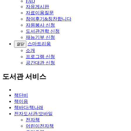
FAQ
자유게시판
자료이용질문
참여후기&칭찬합니다
자원봉사 신청
도서관견학 신청
재능기부 신청
스마트리움
열닫
소개
프로그램 신청
공간대관 신청
도서관 서비스
책단비
책이음
책바다/책나래
전자도서관/모바일
전자책
어린이전자책