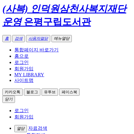
(사복) 인덕원삼천사복지재단
운영
은평구립도서관
홈
검색
사용자열닫
메뉴열닫
통합페이지 바로가기
홈으로
로그인
회원가입
MY LIBRARY
사이트맵
카카오톡
블로그
유투브
페이스북
닫기
로그인
회원가입
자료검색
열닫