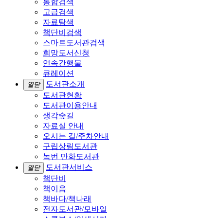
통합검색
고급검색
자료탐색
책단비검색
스마트도서관검색
희망도서신청
연속간행물
큐레이션
도서관소개
열닫
도서관현황
도서관이용안내
생각숲길
자료실 안내
오시는 길/주차안내
구립상림도서관
녹번 만화도서관
도서관서비스
열닫
책단비
책이음
책바다/책나래
전자도서관/모바일