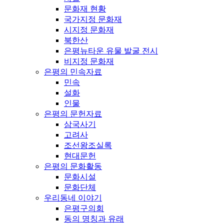
문화재 현황
국가지정 문화재
시지정 문화재
북한산
은평뉴타운 유물 발굴 전시
비지정 문화재
은평의 민속자료
민속
설화
인물
은평의 문헌자료
삼국사기
고려사
조선왕조실록
현대문헌
은평의 문화활동
문화시설
문화단체
우리동네 이야기
은평구의회
동의 명칭과 유래