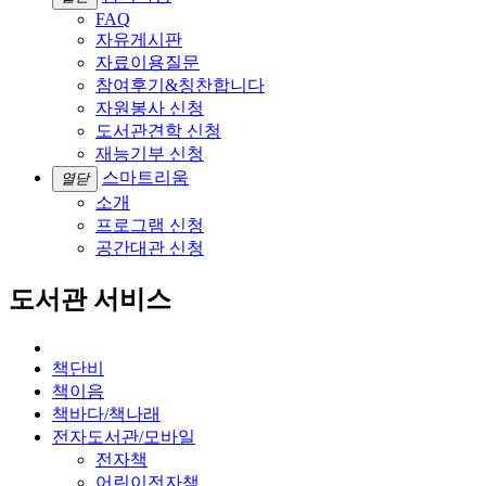
FAQ
자유게시판
자료이용질문
참여후기&칭찬합니다
자원봉사 신청
도서관견학 신청
재능기부 신청
스마트리움
열닫
소개
프로그램 신청
공간대관 신청
도서관 서비스
책단비
책이음
책바다/책나래
전자도서관/모바일
전자책
어린이전자책