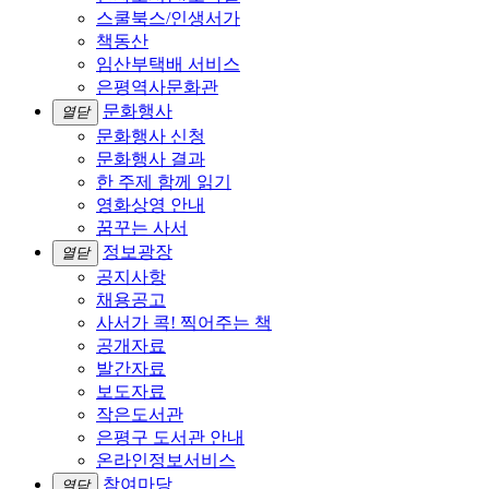
스쿨북스/인생서가
책동산
임산부택배 서비스
은평역사문화관
문화행사
열닫
문화행사 신청
문화행사 결과
한 주제 함께 읽기
영화상영 안내
꿈꾸는 사서
정보광장
열닫
공지사항
채용공고
사서가 콕! 찍어주는 책
공개자료
발간자료
보도자료
작은도서관
은평구 도서관 안내
온라인정보서비스
참여마당
열닫