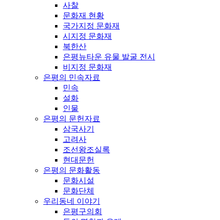
사찰
문화재 현황
국가지정 문화재
시지정 문화재
북한산
은평뉴타운 유물 발굴 전시
비지정 문화재
은평의 민속자료
민속
설화
인물
은평의 문헌자료
삼국사기
고려사
조선왕조실록
현대문헌
은평의 문화활동
문화시설
문화단체
우리동네 이야기
은평구의회