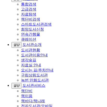
통합검색
고급검색
자료탐색
책단비검색
스마트도서관검색
희망도서신청
연속간행물
큐레이션
도서관소개
열닫
도서관현황
도서관이용안내
생각숲길
자료실 안내
오시는 길/주차안내
구립상림도서관
녹번 만화도서관
도서관서비스
열닫
책단비
책이음
책바다/책나래
전자도서관/모바일