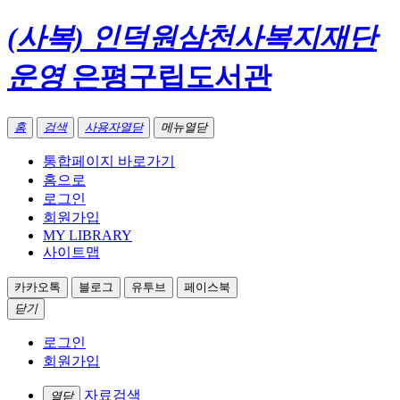
(사복) 인덕원삼천사복지재단
운영
은평구립도서관
홈
검색
사용자열닫
메뉴열닫
통합페이지 바로가기
홈으로
로그인
회원가입
MY LIBRARY
사이트맵
카카오톡
블로그
유투브
페이스북
닫기
로그인
회원가입
자료검색
열닫